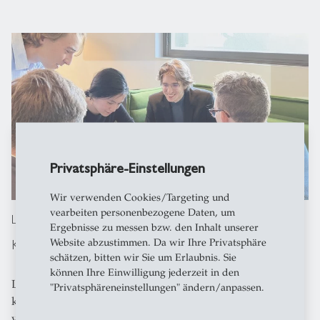
Privatsphäre-Einstellungen
Wir verwenden Cookies/Targeting und
vearbeiten personenbezogene Daten, um
LEGO Serious Play
Ergebnisse zu messen bzw. den Inhalt unserer
Komplexes greifbar machen
Website abzustimmen. Da wir Ihre Privatsphäre
schätzen, bitten wir Sie um Erlaubnis. Sie
können Ihre Einwilligung jederzeit in den
LEGO Serious Play ist ein moderierter Prozess, der die
"Privatsphäreneinstellungen" ändern/anpassen.
kreative Arbeit mit LEGO-Steinen mit der Geschäftswelt
verbindet. In einer begleiteten Session bauen die