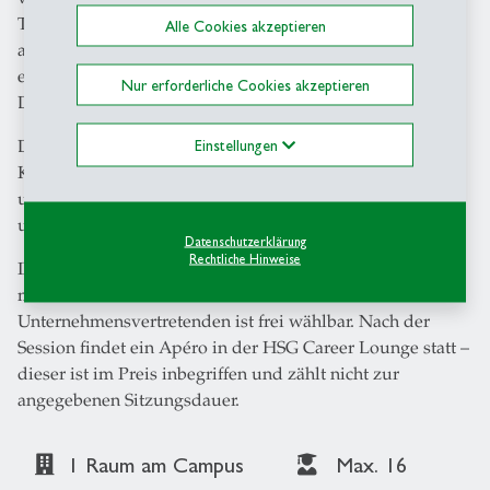
Teilnehmenden individuelle und gemeinsame Modelle
Alle Cookies akzeptieren
als Antwort auf die Fragen Ihres Unternehmens. Die
entstandenen 3D-Modelle dienen als Ausgangspunkt für
Nur erforderliche Cookies akzeptieren
Diskussionen, Wissensaustausch und Problemlösungen.
Diese interaktive Methode ermöglicht ein persönliches
Einstellungen
Kennenlernen auf mehreren Ebenen – von Teamfähigkeit
und Kommunikation bis hin zu strategischem Denken
und Kreativität.
Datenschutzerklärung
Rechtliche Hinweise
Ihr Event findet auf dem Campus statt und richtet sich an
maximal 16 Studierende. Die Anzahl der
Unternehmensvertretenden ist frei wählbar. Nach der
Session findet ein Apéro in der HSG Career Lounge statt –
dieser ist im Preis inbegriffen und zählt nicht zur
angegebenen Sitzungsdauer.
1 Raum am Campus
Max. 16