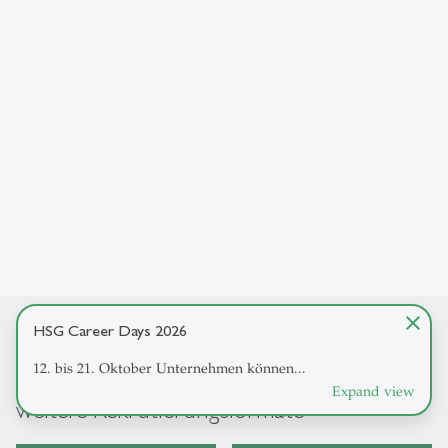
close
HSG Career Days 2026
12. bis 21. Oktober Unternehmen können...
Wichtige Links – HSG Career Days und
Expand view
weitere Rekrutierungsformate