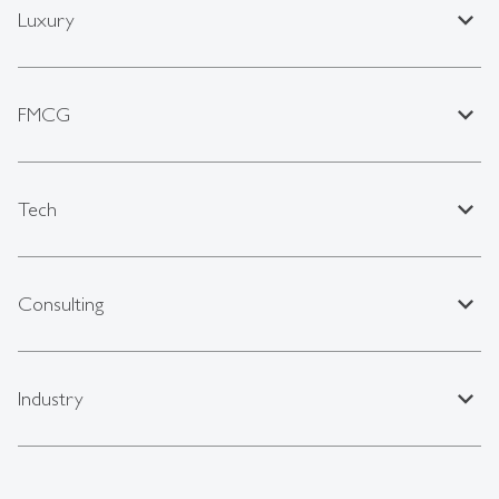
expand_less
Luxury
expand_less
FMCG
expand_less
Tech
expand_less
Consulting
expand_less
Industry