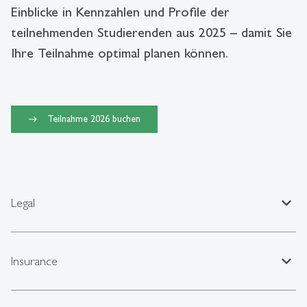
Einblicke in Kennzahlen und Profile der
teilnehmenden Studierenden aus 2025 – damit Sie
Ihre Teilnahme optimal planen können.
Teilnahme 2026 buchen
expand_less
Legal
expand_less
Insurance