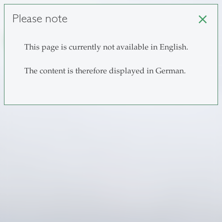
unisg.ch
Choose institutes
Please note
close
search
This page is currently not available in English.
The content is therefore displayed in German.