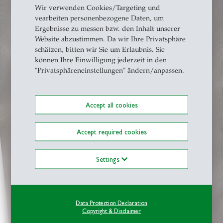
Wir verwenden Cookies/Targeting und
Career & Corparate Services
vearbeiten personenbezogene Daten, um
Ergebnisse zu messen bzw. den Inhalt unserer
Your partner on the path to the
Website abzustimmen. Da wir Ihre Privatsphäre
top
schätzen, bitten wir Sie um Erlaubnis. Sie
können Ihre Einwilligung jederzeit in den
"Privatsphäreneinstellungen" ändern/anpassen.
Accept all cookies
Accept required cookies
Settings
Data Protection Declaration
Copyright & Disclaimer