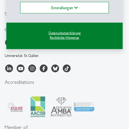
csc
@
unisg.ch
Einstellungen
Social Media
Career & Corporate Services
Datenschutzerklärung
Rechtliche Hinweise
Universität St.Gallen
Accreditations
Member of