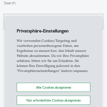
Search
search
Privatsphäre-Einstellungen
Wir verwenden Cookies/Targeting und
vearbeiten personenbezogene Daten, um
Contact
Ergebnisse zu messen bzw. den Inhalt unserer
Website abzustimmen. Da wir Ihre Privatsphäre
schätzen, bitten wir Sie um Erlaubnis. Sie
CSC-HSG
können Ihre Einwilligung jederzeit in den
Career & Corporate
"Privatsphäreneinstellungen" ändern/anpassen.
Services
Universität St.Gallen
Gatterstrasse 1
Alle Cookies akzeptieren
9010 St.Gallen
Schweiz
Nur erforderliche Cookies akzeptieren
+41 71 224 31 00