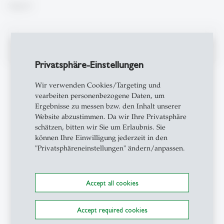
Search
search
Privatsphäre-Einstellungen
Wir verwenden Cookies/Targeting und
vearbeiten personenbezogene Daten, um
Contact
Ergebnisse zu messen bzw. den Inhalt unserer
Website abzustimmen. Da wir Ihre Privatsphäre
schätzen, bitten wir Sie um Erlaubnis. Sie
CSC-HSG
können Ihre Einwilligung jederzeit in den
Career & Corporate
"Privatsphäreneinstellungen" ändern/anpassen.
Services
Universität St.Gallen
Gatterstrasse 1
Accept all cookies
9010 St.Gallen
Schweiz
Accept required cookies
+41 71 224 31 00