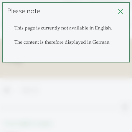
unisg.ch
Choose institutes
Please note
close
search
This page is currently not available in English.
The content is therefore displayed in German.
FAQ
home
FAQ
north
From insight to impact.