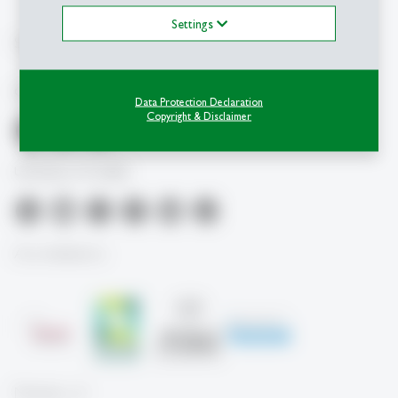
csc
@
unisg.ch
Settings
Social Media
Career & Corporate Services
Data Protection Declaration
Copyright & Disclaimer
University of St.Gallen
Accreditations
Member of