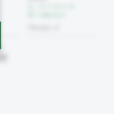
+41 71 224 31 00
csc
@
unisg.ch
Member of