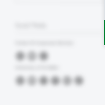
Social Media
Career & Corporate Services
University of St.Gallen