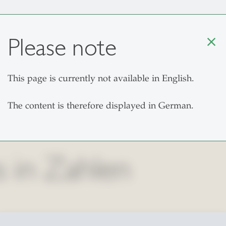
Please note
close
This page is currently not available in English.
Für Studiere
The content is therefore displayed in German.
s in Zahlen