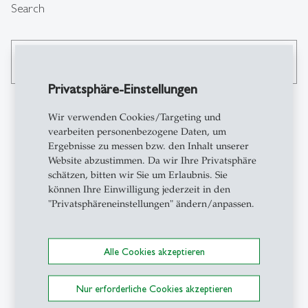
Search
search
Privatsphäre-Einstellungen
Wir verwenden Cookies/Targeting und
vearbeiten personenbezogene Daten, um
Contact
Ergebnisse zu messen bzw. den Inhalt unserer
Website abzustimmen. Da wir Ihre Privatsphäre
schätzen, bitten wir Sie um Erlaubnis. Sie
CSC-HSG
können Ihre Einwilligung jederzeit in den
Career & Corporate
"Privatsphäreneinstellungen" ändern/anpassen.
Services
Universität St.Gallen
Gatterstrasse 1
Alle Cookies akzeptieren
9010 St.Gallen
Schweiz
Nur erforderliche Cookies akzeptieren
+41 71 224 31 00