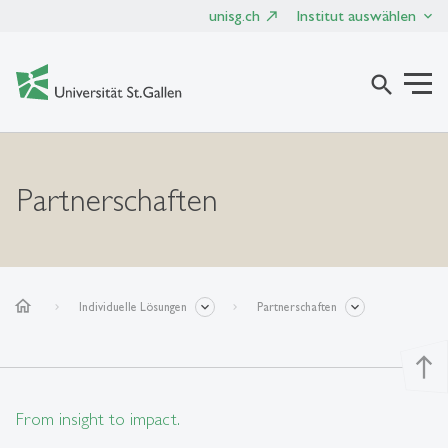
unisg.ch
Institut auswählen
search
Partnerschaften
home
Individuelle Lösungen
Partnerschaften
north
From insight to impact.