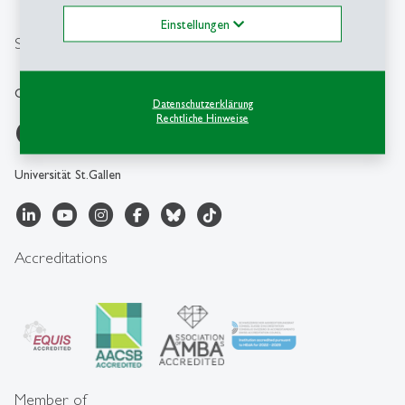
csc
@
unisg.ch
Einstellungen
Social Media
Career & Corporate Services
Datenschutzerklärung
Rechtliche Hinweise
Universität St.Gallen
Accreditations
Member of