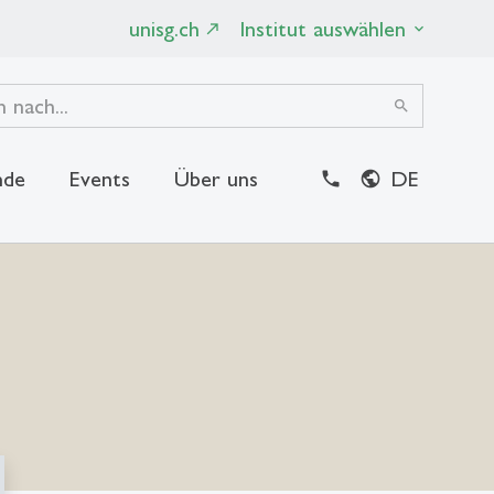
unisg.ch
Institut auswählen
search
nde
Events
Über uns
DE
close