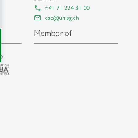
+41 71 224 31 00
csc
@
unisg.ch
Member of