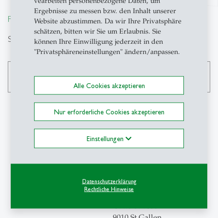
vearbeiten personenbezogene Daten, um
Ergebnisse zu messen bzw. den Inhalt unserer
From insight to impact.
Website abzustimmen. Da wir Ihre Privatsphäre
schätzen, bitten wir Sie um Erlaubnis. Sie
Search
können Ihre Einwilligung jederzeit in den
"Privatsphäreneinstellungen" ändern/anpassen.
search
Alle Cookies akzeptieren
Nur erforderliche Cookies akzeptieren
Contact
Einstellungen
CSC-HSG
Career & Corporate
Services
Datenschutzerklärung
Rechtliche Hinweise
Universität St.Gallen
Gatterstrasse 1
9010 St.Gallen