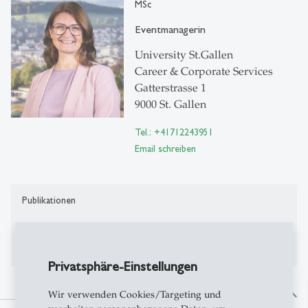
MSc
Eventmanagerin
University St.Gallen
Career & Corporate Services
Gatterstrasse 1
9000 St. Gallen
Tel.: +41712243951
Email schreiben
Publikationen
Bisher keine Publikationen auf Alexandria
Privatsphäre-Einstellungen
Wir verwenden Cookies/Targeting und
north